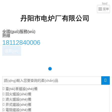
html
全國(guó)服務(wù)
熱線
18112840006
首頁(yè)
公司簡(jiǎn)介
產(chǎn)品中心
安裝調(diào)試
合作單位
行業(yè)動(dòng)態(tài)
常見(jiàn)問(wèn)題
聯(lián)系方式