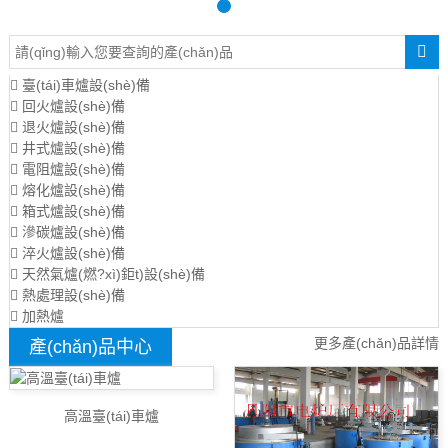
臺(tái)車爐設(shè)備
回火爐設(shè)備
退火爐設(shè)備
井式爐設(shè)備
電阻爐設(shè)備
熔化爐設(shè)備
箱式爐設(shè)備
滲碳爐設(shè)備
淬火爐設(shè)備
天然氣爐(燃?xì)鉅t)設(shè)備
熱處理設(shè)備
加熱爐
更多產(chǎn)品詳情
產(chǎn)品中心
高溫臺(tái)車爐